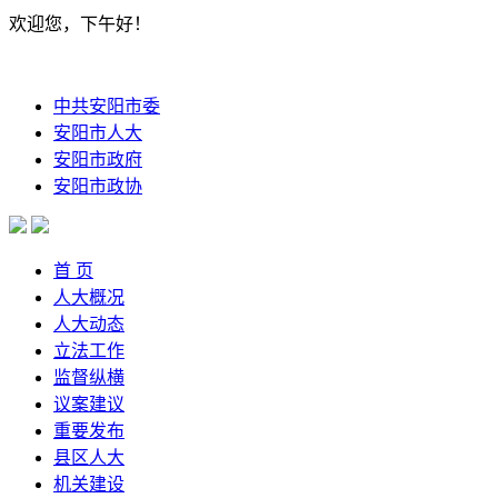
欢迎您，下午好！
中共安阳市委
安阳市人大
安阳市政府
安阳市政协
首 页
人大概况
人大动态
立法工作
监督纵横
议案建议
重要发布
县区人大
机关建设