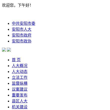
欢迎您，下午好！
中共安阳市委
安阳市人大
安阳市政府
安阳市政协
首 页
人大概况
人大动态
立法工作
监督纵横
议案建议
重要发布
县区人大
机关建设