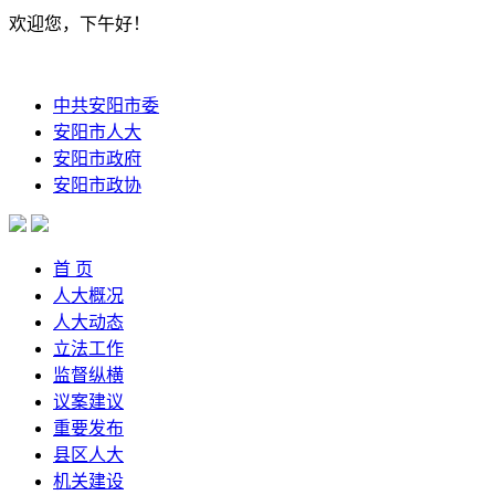
欢迎您，下午好！
中共安阳市委
安阳市人大
安阳市政府
安阳市政协
首 页
人大概况
人大动态
立法工作
监督纵横
议案建议
重要发布
县区人大
机关建设