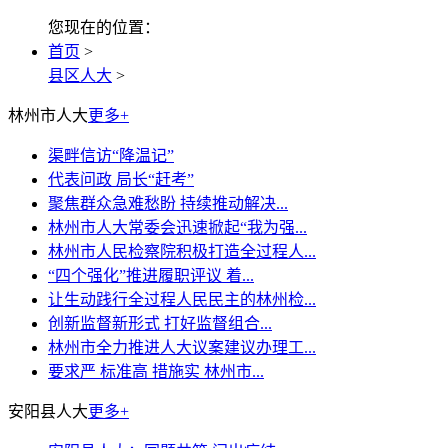
您现在的位置：
首页
>
县区人大
>
林州市人大
更多+
渠畔信访“降温记”
代表问政 局长“赶考”
聚焦群众急难愁盼 持续推动解决...
林州市人大常委会迅速掀起“我为强...
林州市人民检察院积极打造全过程人...
“四个强化”推进履职评议 着...
让生动践行全过程人民民主的林州检...
创新监督新形式 打好监督组合...
林州市全力推进人大议案建议办理工...
要求严 标准高 措施实 林州市...
安阳县人大
更多+