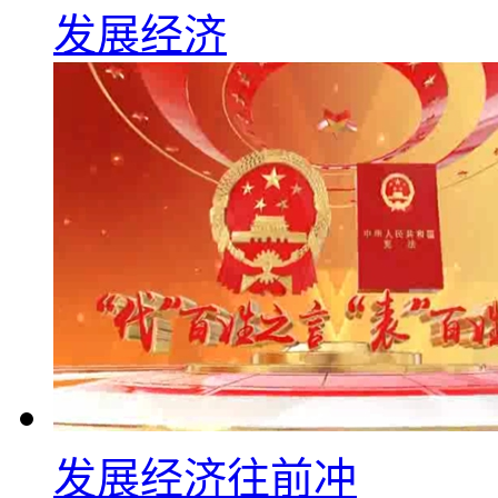
发展经济
发展经济往前冲