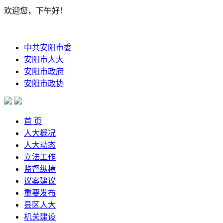
欢迎您，下午好！
中共安阳市委
安阳市人大
安阳市政府
安阳市政协
首 页
人大概况
人大动态
立法工作
监督纵横
议案建议
重要发布
县区人大
机关建设