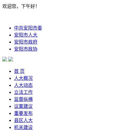
欢迎您，下午好！
中共安阳市委
安阳市人大
安阳市政府
安阳市政协
首 页
人大概况
人大动态
立法工作
监督纵横
议案建议
重要发布
县区人大
机关建设