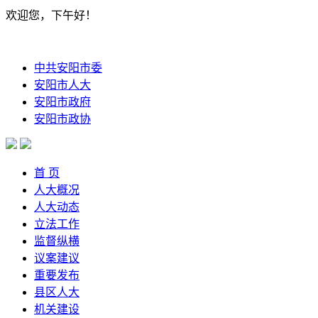
欢迎您，下午好！
中共安阳市委
安阳市人大
安阳市政府
安阳市政协
首 页
人大概况
人大动态
立法工作
监督纵横
议案建议
重要发布
县区人大
机关建设