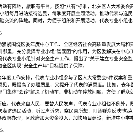
有阵地，履职有平台，按照“八有”标准，北关区人大常委会高
业小组每月进站接待选民，每季度开展主题活动，推动代表与选民
经验交流的阵地。同时，为便于组织和开展活动，代表专业小组
化
紧紧围绕区委年度中心工作、全区经济社会高质量发展大局和
哪里，充分发挥专业小组“智囊团”的作用，为区委解决在中心工
代表专业小组针对安全生产工作，提出了“关于建立专业安全监
全区实现“安全生产年”目标提供了保障。
年度工作安排，代表专业小组参与了区人大常委会6件议案和重
意见，既提高了办理质量，又提升了代表的满意度。比如，去年医
门集体“会诊”解决了机动车、非机动车停放问题，方便了群众
应。代表来自人民，要替人民发声，代表专业小组也不例外，既要
次走访选民活动，听民声诉求，察民意所想，盯紧群众反映“热点
办政府办理，区政府加大资金投入，加快项目建设，新增中小学学位
化。