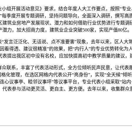
小组开展活动意见》要求，结合年度人大工作要点，按照“专业、
”每季度开展专题调研，坚持问题导向，全面深入调研，撰写高
区建筑业房地产发展现状、潜力和如何借助行业优势进行专题调
产潜力，加大招商力度，建筑业企业突破500家，实现产值80亿。
“发言泛泛化、无话说、点不准要害”现象，去年以来，区人大
因看得透、建议很精准”的效果，把“内行人”的专业优势转化为
代表提出我区初中没有名校，应加快提高初中教学质量的建议，
联系，丰富了代表活动形式，全方位倾听民声民意，让代表履职
网格化管理，在选区网格内代表公开“亮身份”，实现“全天候”
心议事亭、睦邻议事坪”等议事平台，专业代表小组采取“站内+站
代表参与活动更灵活、更自主、更方便。去年以来，收集群众意