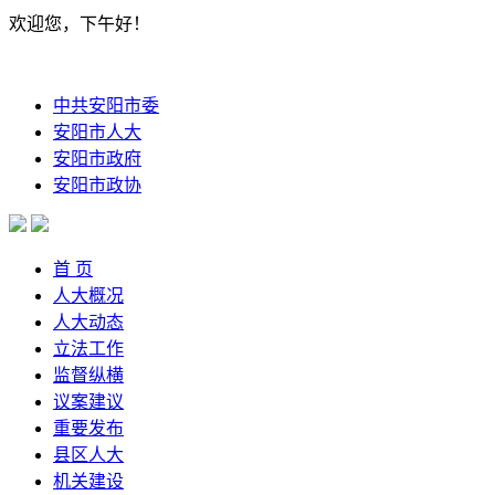
欢迎您，下午好！
中共安阳市委
安阳市人大
安阳市政府
安阳市政协
首 页
人大概况
人大动态
立法工作
监督纵横
议案建议
重要发布
县区人大
机关建设