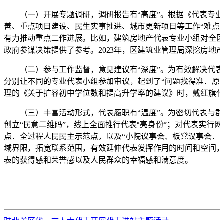
（一）开展专题调研，调研报告有“高度”。根据《代表专业
善、重点项目建设、民生实事推进、城市更新项目等工作“难点
有力推动重点工作进展。比如，建筑房地产代表专业小组对全
政府参谋决策提供了参考。2023年，区建筑业管理局深挖房地
（二）参与工作监督，意见建议有“深度”。为有效解决代表
分别让不同的专业代表小组参加审议，起到了“问题找得准、原
理的《关于扩容初中学位数和提高升学率的建议》时，戴红旗
（三）丰富活动形式，代表履职有“温度”。为密切代表与群众
创立“民意二维码”，线上全面推行代表“亮身份”；对代表实行
点、全过程人民民主示范点，以及“小院议事会、板凳议事会、连
域界限，拓宽联系范围，有效延伸代表发挥作用的时间和空间，
表的获得感和荣誉感以及人民群众的幸福感和满意度。