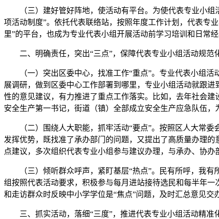
（三）建好管好阵地，使活动有平台。为使代表专业小组活动
项活动制度”。依托代表联络站，按照年度工作计划，代表专
里”的平台，也成为专业代表小组开展活动前学习培训和日常
二、明确责任，突出“三点”，保障代表专业小组活动规范
（一）突出区委中心，找准工作“重点”。专业代表小组活动
展调研，做到区委中心工作部署到哪里，专业小组活动就跟进到
性的意见建议，有力推进了重点工作落实。比如，去年社会建设
安全生产第一书记，街道（镇）全部成立安全生产应急队伍，为
（二）围绕人大职能，抓牢活动“要点”。按照区人大常委会
发挥优势，既找准了承办部门的问题，又提出了高质量办理的
点建议，多次组织代表专业小组参与建议办理，与承办、协办部
（三）倾听群众呼声，紧盯基层“热点”。民有所呼，我有所
组按照代表活动要求，积极参与每月进站接待选民和每半年一
和走访群众时反映中小学学位是“焦点”问题，及时汇总意见交
三、抓实活动，落细“三度”，推进代表专业小组活动精准